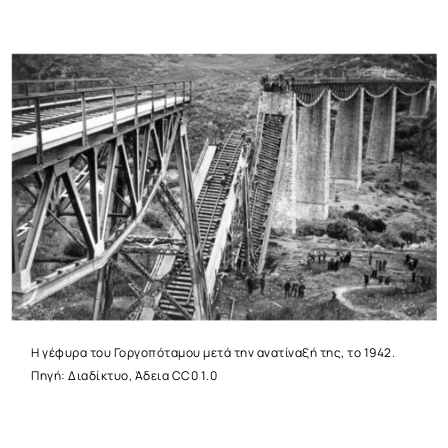
Η γέφυρα του Γοργοπόταμου μετά την ανατίναξή της, το 1942.
Πηγή: Διαδίκτυο, Άδεια CC0 1.0