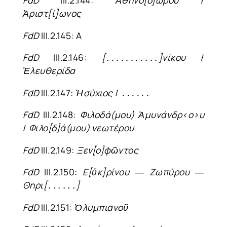
F
d
D
III.2.144:
Ἀθηνο[δ]ώρου
/
Ἀριστ[ί]ωνος
F
d
D
III.2.145: A
F
d
D
III.2.146:
[․․․․․․․․․․․]νίκου
/
Ἐλευθερίδα
F
d
D
III.2.147:
Ἡσύχιος
/ ․․․․․․
F
d
D
III.2.148:
Φιλοδά(μου) Ἀμυνάνδρ<ο>υ
/
Φιλο[δ]ά(μου) νεωτέρου
F
d
D
III.2.149:
Ξεν[ο]φῶντος
F
d
D
III.2.150:
Ε[ὐκ]ρίνου
―
Ζωπύρου
―
Θηρι[․․․․․․]
F
d
D
III.2.151:
Ὀλυμπιανοῦ