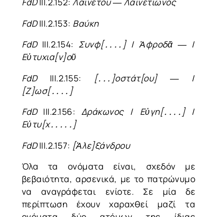
F
d
D
III.2.152:
Λαινέτου
―
Λαινετίωνος
F
d
D
III.2.153:
Βαύκη
F
d
D
III.2.154:
Συνφ[․․․․]
/
Ἀφροδᾶ
― /
Εὐτυχια[ν]οῦ
F
d
D
III.2.155:
[․․․]οστάτ[ου]
― /
[Ζ]ωσ[․․․․]
F
d
D
III.2.156:
Δράκωνος
/
Εὐγη[․․․․]
/
Εὐτυ[χ․․․․․]
F
d
D
III.2.157:
[Ἀλε]ξάνδρου
Όλα τα ονόματα είναι, σχεδόν με
βεβαιότητα, αρσενικά, με το πατρώνυμο
να αναγράφεται ενίοτε. Σε μία δε
περίπτωση έχουν χαραχθεί μαζί τα
ονόματα δύο ατόμων της ίδιας