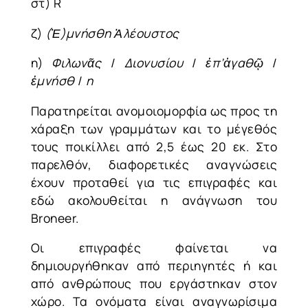
στ) R
ζ)
(
Ἐ
)
μνήσθη
Ἀλέουστος
η)
Φιλωνᾶς
/
Διονυσίου
/
ἐπ’ἀγαθῷ
/
ἐμνήσθ
/
η
Παρατηρείται ανομοιομορφία ως προς τη
χάραξη των γραμμάτων και το μέγεθός
τους ποικίλλει από 2,5 έως 20 εκ. Στο
παρελθόν, διαφορετικές αναγνώσεις
έχουν προταθεί για τις επιγραφές και
εδώ ακολουθείται η ανάγνωση του
Broneer.
Οι επιγραφές φαίνεται να
δημιουργήθηκαν από περιηγητές ή και
από ανθρώπους που εργάστηκαν στον
χώρο. Τα ονόματα είναι αναγνωρίσιμα