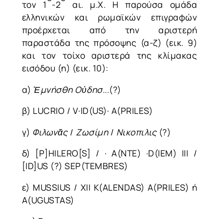
τον 1
-2
αι. μ.Χ. Η παρούσα ομάδα
ελληνικών και ρωμαϊκών επιγραφών
προέρχεται από την αριστερή
παραστάδα της πρόσοψης (α-ζ) (εικ. 9)
και τον τοίχο αριστερά της κλίμακας
εισόδου (η) (εικ. 10):
α)
Ἐμνήσθη
Οὐδησ
..
.(?)
β) LUCRIO / V·ID(US)· A(PRILES)
γ)
Φιλωνᾶς
/
Ζωσίμη
/
Νικ
o
πιλις
(?)
δ) [P]HILERO[S] / · A(NTE) ·D(IEM) III /
[ID]US (?) SEP(TEMBRES)
ε) MUSSIUS / XII K(ALENDAS) A(PRILES) ή
A(UGUSTAS)