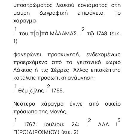
υποστρώματος λευκού κονιάματος στη
μαύρη ζωγραφική επιφάνεια. Το
χάραγμα:
1
2
|
του π[α]πὰ ΜÁΛΑΜΑΣ. |
τῷ 1748 (εικ.
1)
φανερώνει προσκυνητή, ενδεχομένως
προερχόμενο από το γειτονικό χωριό
Λάκκος ή τις Σέρρες. Άλλος επισκέπτης
κατέλιπε προσωπική ανάμνηση:
1
2
|
θὲμ[ε]λης |
1755.
Νεότερο χάραγμα έγινε από οικείο
πρόσωπο της Μονής:
1
2
3
|
1767: ίουλίου: 24: |
ΔΔΔ |
Π(ΡΟ)Δ(ΡΟ)Μ(ΟΥ) (εικ. 2)