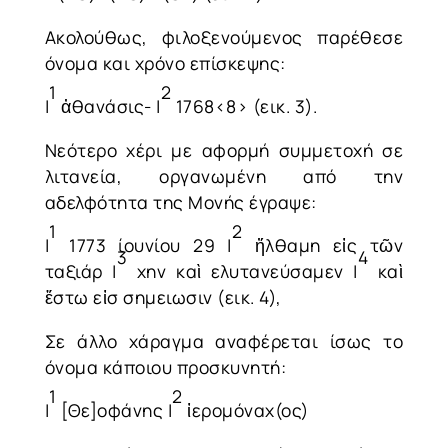
Ακολούθως, φιλοξενούμενος παρέθεσε
όνομα και χρόνο επίσκεψης:
1
2
|
ἀθανάσις- |
1768<8> (εικ. 3).
Νεότερο χέρι με αφορμή συμμετοχή σε
λιτανεία, οργανωμένη από την
αδελφότητα της Μονής έγραψε:
1
2
|
1773 ίουνίου 29 |
ἤλθαμη εἰς τῶν
3
4
ταξιάρ |
χην καὶ ελυτανεύσαμεν |
καὶ
ἔστω εἰσ σημειωσιν (εικ. 4),
Σε άλλο χάραγμα αναφέρεται ίσως το
όνομα κάποιου προσκυνητή:
1
2
|
[Θε]οφάνης |
ἰερομόναχ(ος)