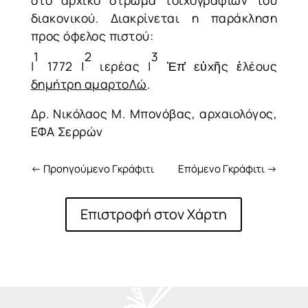
στο αρχικό στρώμα τοιχογραφιών του
διακονικού. Διακρίνεται η παράκληση
προς όφελος πιστού:
1
2
3
|
1772 |
ιερέας |
Ἐπ̕ εὐχῆς ἐλέους
δημήτρη αμαρτοΛώ
.
Δρ. Νικόλαος Μ. Μπονόβας, αρχαιολόγος,
ΕΦΑ Σερρών
←
Προηγούμενο Γκράφιτι
Επόμενο Γκράφιτι
→
Επιστροφή στον Χάρτη