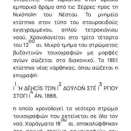
εμπορικό δρόμο από τις Σέρρες προς τη
Νικόπολη του Νέστου. Το μνημείο
κτίστηκε στον τύπο του σταυροειδούς
εγγεγραμμένου, απλού τετρακιόνιου
ναού. Χρονολογείται στο τρίτο τέταρτο
ου
του 12
αι. Μικρό τμήμα του στρώματος
βυζαντινών τοιχογραφιών με μορφές
αγίων σώζεται στο διακονικό. Το 1851
κτίστηκε νέος νάρθηκας, όπου σώζεται η
επιγραφή:
1
2
3
|
Ἠ ΔÉΗCÌS ΤΏN |
ΔΟȲΛΟǸ ΣΤÉ |
ΡΓΙΟΥ
4
ΣΤΟΓΙ |
ÁΝ, 1888,
η οποία χρονολογεί το νεότερο στρώμα
τοιχογραφιών που εκτείνεται σε όλο τον
ου
ναό. Χαράγματα 18
αι. αποκαλύφθηκαν