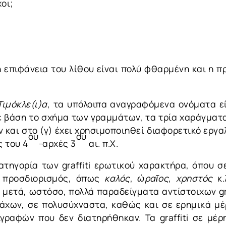
χοι;
η επιφάνεια του λίθου είναι πολύ φθαρμένη και η
Τιμόκλε(ι)α
, τα υπόλοιπα αναγραφόμενα ονόματα εί
Με βάση το σχήμα των γραμμάτων, τα τρία χαράγματα
αν και στο (γ) έχει χρησιμοποιηθεί διαφορετικό εργα
ου
ου
ς του 4
-αρχές 3
αι. π.Χ.
τηγορία των graffiti ερωτικού χαρακτήρα, όπου σ
ς προσδιορισμός, όπως
καλός
,
ὡραῖος
,
χρηστός
κ.
αι μετά, ωστόσο, πολλά παραδείγματα αντίστοιχων gr
βράχων, σε πολυσύχναστα, καθώς και σε ερημικά μέ
ραφών που δεν διατηρήθηκαν. Τα graffiti σε μέρ