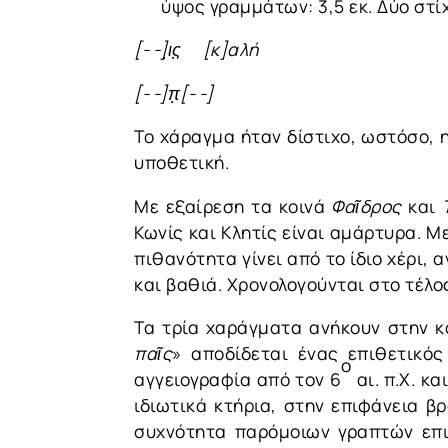
ύψος γραμμάτων: 3,5 εκ. Δύο στί
[- -]ι̣̣ς̣ [κ]αλή
[- -]π̣[- -]
Το χάραγμα ήταν δίστιχο, ωστόσο, 
υποθετική.
Με εξαίρεση τα κοινά
Φαῖδρος
και
Κωνίς και Κλητίς είναι αμάρτυρα. 
πιθανότητα γίνει από το ίδιο χέρι, 
και βαθιά. Χρονολογούνται στο τέλο
Τα τρία χαράγματα ανήκουν στην κα
παῖς
» αποδίδεται ένας επιθετικό
ο
αγγειογραφία από τον 6
αι. π.Χ. κ
ιδιωτικά κτήρια, στην επιφάνεια 
συχνότητα παρόμοιων γραπτών επιγ