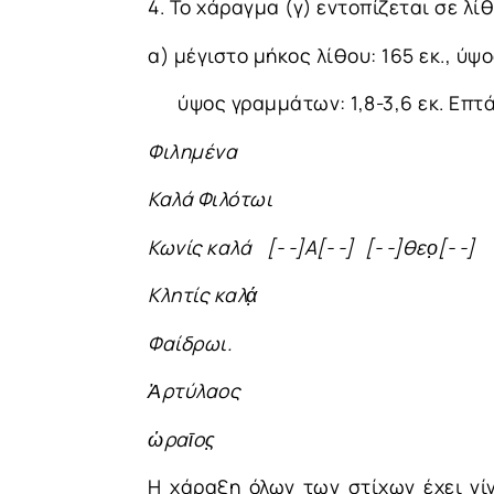
4. Το χάραγμα (γ) εντοπίζεται σε λ
α) μέγιστο μήκος λίθου: 165 εκ., ύψος:
ύψος γραμμάτων: 1,8-3,6 εκ. Επτά
Φιλημένα
Καλά Φιλότωι
Κωνίς καλά [- -]Α[- -] [- -]θεο̣[- -]
Κλητίς καλά̣
Φαίδρωι.
Ἀρτύλαος
ὡραῑος̣
Η χάραξη όλων των στίχων έχει γίν