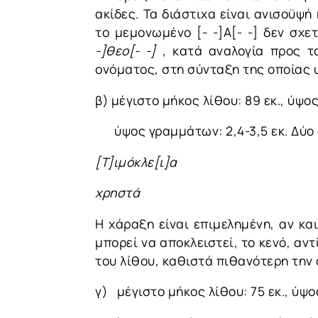
ακίδες. Τα διάστιχα είναι ανισοϋψ
το μεμονωμένο [- -]Α[- -] δεν σχ
-]θεο[- -]
, κατά αναλογία προς το
ονόματος, στη σύνταξη της οποίας 
β) μέγιστο μήκος λίθου: 89 εκ., ύψος:
ύψος γραμμάτων: 2,4-3,5 εκ. Δύο 
[
Τ]ιμόκλε[ι]α
χρηστά
Η χάραξη είναι επιμελημένη, αν κ
μπορεί να αποκλειστεί, το κενό, αν
του λίθου, καθιστά πιθανότερη τη
γ)
μέγιστο μήκος λίθου: 75 εκ., ύψος