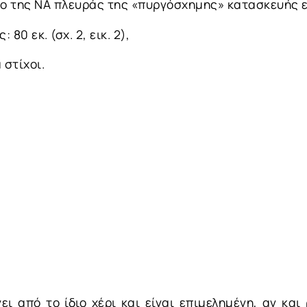
ίθο της ΝΑ πλευράς της «πυργόσχημης» κατασκευής 
 80 εκ. (σχ. 2, εικ. 2),
 στίχοι.
ει από το ίδιο χέρι και είναι επιμελημένη, αν κα