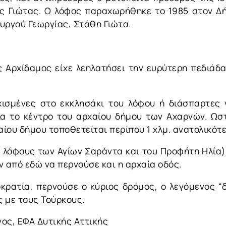
ς Γιώτας. Ο λόφος παραχωρήθηκε το 1985 στον Δ
υργού Γεωργίας, Στάθη Γιώτα.
άς Αρχίδαμος είχε λεηλατήσει την ευρύτερη πεδιά
ισμένες στο εκκλησάκι του λόφου ή διάσπαρτες 
α το κέντρο του αρχαίου δήμου των Αχαρνών. Ωστ
αίου δήμου τοποθετείται περίπου 1 χλμ. ανατολικότ
ς λόφους των Αγίων Σαράντα και του Προφήτη Ηλία)
όν από εδώ να περνούσε και η αρχαία οδός.
οκρατία, περνούσε ο κύριος δρόμος, ο λεγόμενος “
ς με τους Τούρκους.
ος, ΕΦΑ Δυτικής Αττικής