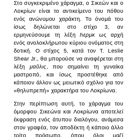
Στο συγκεκριμένο χάραγμα, ο Σικεών και ο
Λοκρίων είναι το αντικείμενο του πόθου
ενός ανώνυμου χαράκτη. Το όνομά του
ίσως δηλώνεται στο στίχο 3, αν
ερμηνεύσουμε τη λέξη
h
ερμκ
ως αρχή
ενός ανολοκλήρωτου κύριου ονόματος στη
δοτική. Ο στίχος 5, κατά τον T. Leslie
Shear Jr., θα μπορούσε να αναφέρεται στη
λέξη
μαῦλις
, που σημαίνει τη γυναίκα
μαστροπό, και ίσως προστέθηκε από
κάποιον άλλον ως μειωτικό σχόλιο για τον
«θηλυπρεπή» χαρακτήρα του Λοκρίωνα.
Στην περίπτωση αυτή, το χάραγμα του
όμορφου Σικεώνα και Λοκρίωνα αποτελεί
έκφραση ενός άτυπου διαλόγου, ανάμεσα
στον γραφέα, τον αποδέκτη ή κάποιο άλλο
τρίτο πρόσωπο, όπου όλοι μαζί